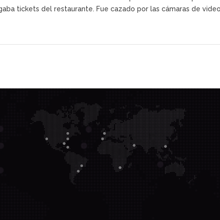
aba tickets del restaurante. Fue cazado por las cámaras de videovi