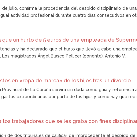
e julio, confirma la procedencia del despido disciplinario de un
igual actividad profesional durante cuatro días consecutivos en otr
da que un hurto de 5 euros de una empleada de Super
ntencias y ha declarado que el hurto que llevó a cabo una emp
Los magistrados Ángel Blasco Pellicer (ponente), Antonio V....
stos en «ropa de marca» de los hijos tras un divorcio
a Provincial de La Coruña servirá sin duda como guía y referencia 
astos extraordinarios por parte de los hijos y cómo hay que repart
a los trabajadores que se les graba con fines disciplina
sión de dos tribunales de calificar de improcedente el despido d