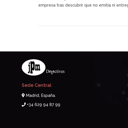
empresa tras descubrir que no emitía ni entreg
Sede Central
Madrid, España.
+34 629 94 87 99