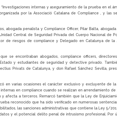
n “Investigaciones internas y aseguramiento de la prueba en el ám
, organizada por la Associació Catalana de Compliance , y las
, abogada penalista y Compliance Officer, Pilar Balta, abogada 
a Unidad Central de Seguridad Privada del Cuerpo Nacional de Po
ultor de riesgos de compliance y Delegado en Catalunya de la
 que se encontraban abogados, compliance officers, directores
Estado y estudiantes de seguridad y detective privado. Tambi
etectius Privats de Catalunya, y don Rafael Sánchez Sevilla, pr
arcó en varias ocasiones el carácter exclusivo y excluyente de l
 internas en compliance cuando se realizan en arrendamiento de s
 y afecta a terceros. Remarcó también que la Ley de Enjuiciamie
rueba reconocido que ha sido verificado en numerosas sentencias
ilitados, las sanciones administrativas que contiene la Ley 5/201
atos y el potencial delito penal de intrusismo profesional. Por ú