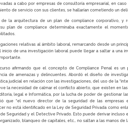
llevadas a cabo por empresas de consultoría empresarial, en cas
nto de servicio con sus clientes, se hallarían cometiendo un deli
n de la arquitectura de un plan de compliance corporativo, y
n su plan de compliance determinaba exactamente el moment
litados.
igaciones relativas al ámbito laboral, remarcando desde un princi
inicio de una investigación laboral puede llegar a saltar a una in
importante.
discurso afirmando que el concepto de Compliance Penal es un
encia de amenazas y delincuentes. Abordó el diseño de investig
ca judicial en relación con las investigaciones, del uso de la “int
ve la necesidad de calmar el conflicto abierto, que existen en la
oria, legal e Informática, por la lucha de poder de gestionar la
nció que “el nuevo director de la seguridad de las empresas e
icer no está identificado en la Ley de Seguridad Privada como en
or de Seguridad y el Detective Privado. Esto puede derivar inclus
organizado, blanqueo de capitales, etc… no saltan a las manos de l