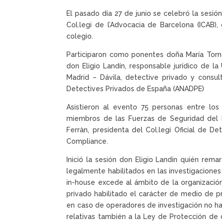
El pasado día 27 de junio se celebró la sesió
Col.legi de l’Advocacia de Barcelona (ICAB)
colegio.
Participaron como ponentes doña María Tornos
don Eligio Landín, responsable jurídico de l
Madrid – Dávila, detective privado y cons
Detectives Privados de España (ANADPE)
Asistieron al evento 75 personas entre los
miembros de las Fuerzas de Seguridad del 
Ferràn, presidenta del Col.legi Oficial de D
Compliance.
Inició la sesión don Eligio Landín quién rem
legalmente habilitados en las investigaciones
in-house excede al ámbito de la organización
privado habilitado el carácter de medio de p
en caso de operadores de investigación no hab
relativas también a la Ley de Protección de d