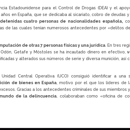
encia Estadounidense para el Control de Drogas (DEA) y el apoy
 años en España, que se dedicaba al sicariato, cobro de deudas 
 detenidas cuatro personas de nacionalidades española,
col
as de las cuales tenían numerosos antecedentes por «delitos de
imputación de otras 7 personas físicas y una jurídica
. En tres re
e Odón, Getafe y Móstoles se ha incautado dinero en efectivo,
v
ficadas y alterados sus números de serie y diversa munición, así 
nidad Central Operativa (UCO) consiguió identificar a una 
ición de bienes en España
, motivo por el que los líderes de l
y excesos. Gracias a los antecedentes criminales de sus miembros 
mundo de la delincuencia
, colaboraban como «oficina de co