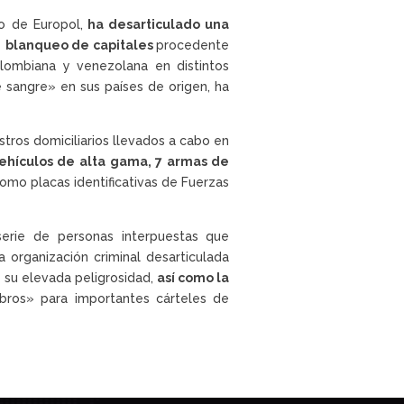
o de Europol,
ha desarticulado una
y
blanqueo de capitales
procedente
ombiana y venezolana en distintos
 sangre» en sus países de origen, ha
gistros domiciliarios llevados a cabo en
ehículos de alta gama, 7 armas de
como placas identificativas de Fuerzas
serie de personas interpuestas que
a organización criminal desarticulada
y su elevada peligrosidad,
así como la
bros» para importantes cárteles de